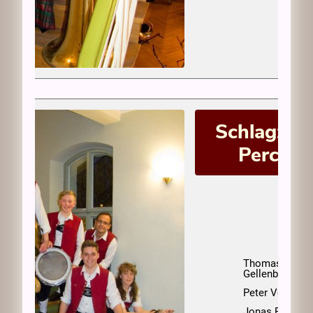
Schlagzeu
Percuss
Thomas
Gellenbeck
Peter Vogt
Jonas Reimer