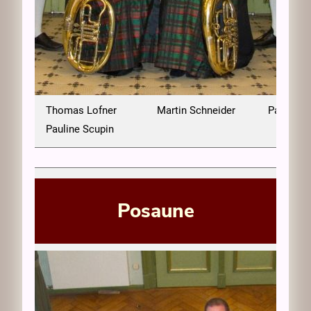
Thomas Lofner
Martin Schneider
Paul Klö
cker
Pauline Scupin
Posaune