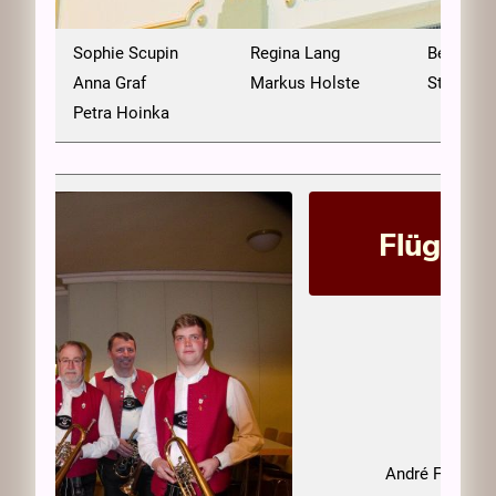
ner
Sophie Scupin
Regina Lang
Bernhard
rer
Anna Graf
Markus Holste
Stefanie 
ag
Petra Hoinka
Flügelh
André Fink