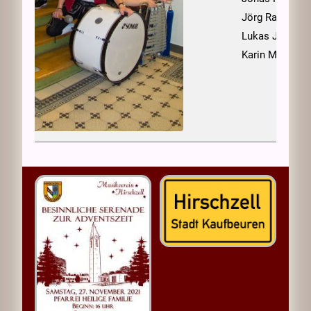
Jörg Rauhut
Lukas Junging
Karin Meichel