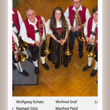
z
Wolfgang Schatz
Winfried Graf
Lisa Felb
llhammer
Raphael Götz
Manfred Pelzl