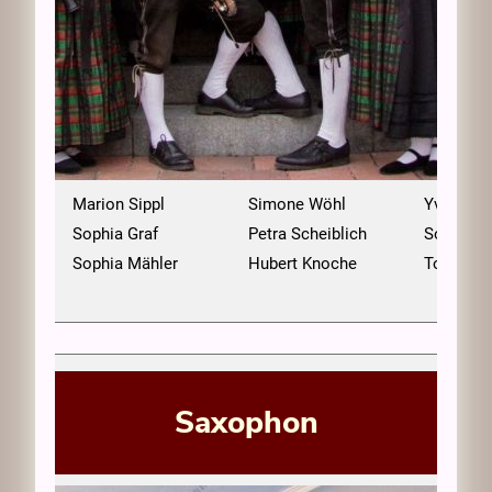
erger
Marion Sippl
Simone Wöhl
Yvonne S
Sophia Graf
Petra Scheiblich
Sophia S
Sophia Mähler
Hubert Knoche
Tobias K
Saxophon