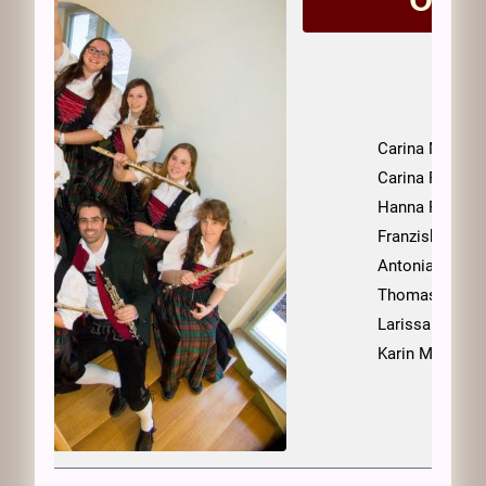
Oboe
Carina Müller
Carina Pelzl
Hanna Riedl
Franziska Hirs
Antonia Friedr
Thomas Reiter
Larissa Jakob
Karin Meichel