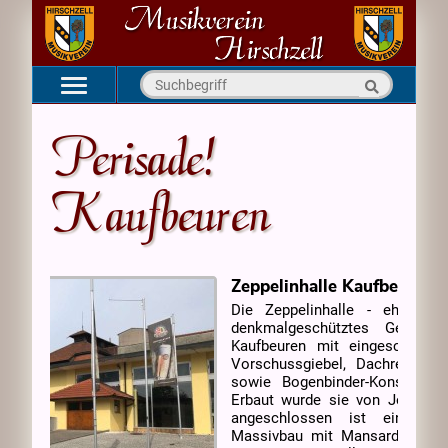
Navigation
Startseite
überspringen
Perisade!
Aktuell
Verein
Kaufbeuren
Kapellen
Medien
Zeppelinhalle Kaufbeuren
Kontakt
Die Zeppelinhalle - ehemals 
denkmalgeschütztes Gebäud
Kaufbeuren mit eingeschossi
Vorschussgiebel, Dachreiter u
sowie Bogenbinder-Konstruktio
Erbaut wurde sie von Johanne
angeschlossen ist ein zweig
Massivbau mit Mansardwalmdac