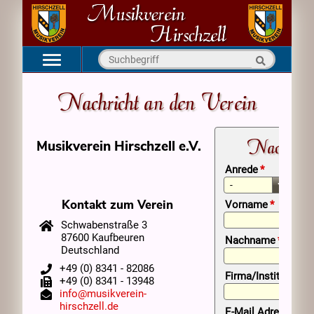
Navigation
Startseite
überspringen
Nachricht an den Verein
Aktuell
Verein
Nachricht
Musikverein Hirschzell e.V.
Kapellen
Pflichtfeld
Anrede
*
Medien
Kontakt zum Verein
Kontakt
Pflichtfeld
Vorname
*
Schwabenstraße 3
87600 Kaufbeuren
Pflichtfeld
Nachname
*
Deutschland
+49 (0) 8341 - 82086
Firma/Institution
+49 (0) 8341 - 13948
info@musikverein-
hirschzell.de
Pflichtfeld
E-Mail Adresse
*