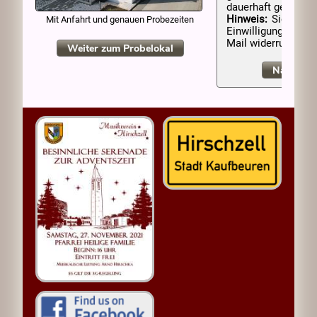
dauerhaft gespeich
Hinweis:
Sie k
Mit Anfahrt und genauen Probezeiten
Einwilligung jederz
Mail widerrufen.
Weiter zum Probelokal
Nachrich