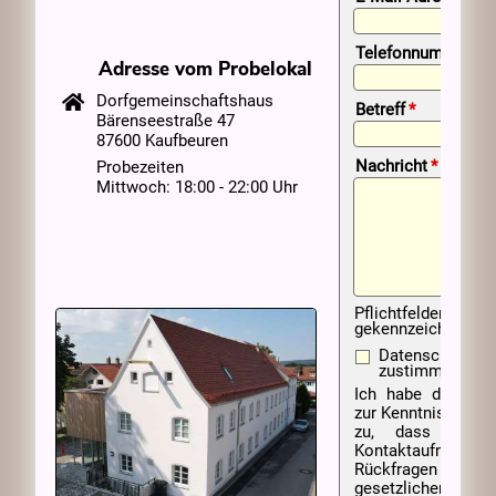
Telefonnummer
Adresse vom Probelokal
Dorfgemeinschaftshaus
Pflichtfeld
Betreff
*
Bärenseestraße 47
87600 Kaufbeuren
Pflichtfeld
Nachricht
*
Probezeiten
Mittwoch: 18:00 - 22:00 Uhr
Pflichtfelder sind 
gekennzeichnet
Datenschutzerk
zustimmen:
Ich habe die
Date
zur Kenntnis geno
zu, dass mein
Kontaktaufna
Rückfragen bis 
gesetzlichen Ve