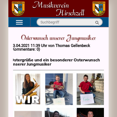
Navigation
Startseite
überspringen
Osterwunsch unserer Jungmusiker
Aktuell
03.04.2021 11:39 Uhr
von
Thomas Gellenbeck
Verein
(Kommentare: 0)
Kapellen
Ostergrüße und ein besonderer Osterwunsch
unserer Jungmusiker
Medien
Kontakt