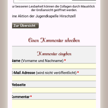
Zur besseren Lesbarkeit können die Collagen durch Mausklick in
der Großansicht geöffnet werden.
Eine Aktion der Jugendkapelle Hirschzell
Zur Übersicht
Einen Kommentar schreiben
Kommentar eingeben
Pflichtfeld
Name
(Vorname und Nachname)
*
Pflichtfeld
E-Mail Adresse
(wird nicht veröffentlicht)
*
Webseite
Pflichtfeld
Kommentar
*