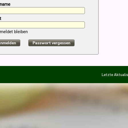
rname
t
meldet bleiben
nmelden
Passwort vergessen
Letzte Aktuali