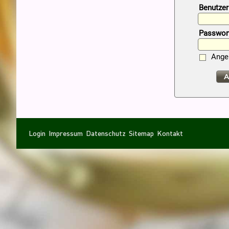
Benutze
Passwor
Ange
A
Navigation
Navigation
Login
Impressum
Datenschutz
Sitemap
Kontakt
überspringen
überspringen