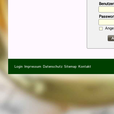
Benutze
Passwor
Ange
A
Navigation
Navigation
Login
Impressum
Datenschutz
Sitemap
Kontakt
überspringen
überspringen