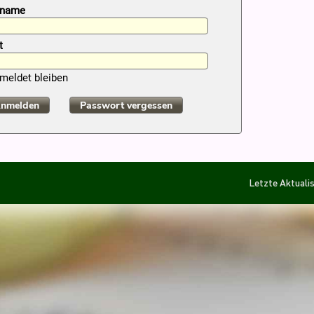
rname
t
meldet bleiben
nmelden
Passwort vergessen
Letzte Aktuali