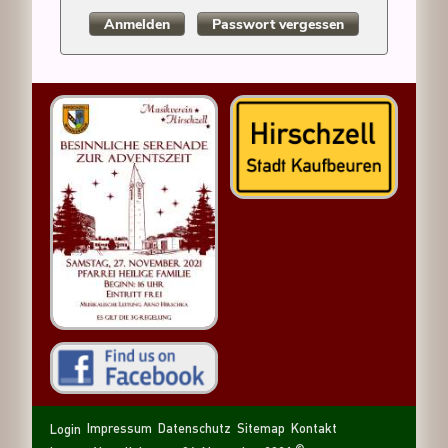
Anmelden
Passwort vergessen
Navigation
Navigation
Sitemap
Kontakt
Impressum
Datenschutz
Login
überspringen
überspringen