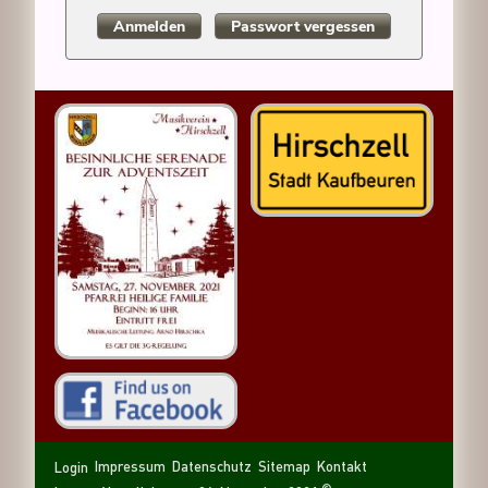
Anmelden
Passwort vergessen
Navigation
Navigation
Sitemap
Kontakt
Impressum
Datenschutz
Login
überspringen
überspringen