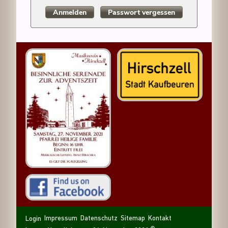
Anmelden
Passwort vergessen
Navigation
Navigation
Sitemap
Kontakt
Impressum
Datenschutz
Login
überspringen
überspringen