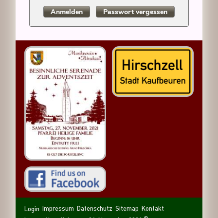
Anmelden
Passwort vergessen
Navigation
Navigation
Sitemap
Kontakt
Impressum
Datenschutz
Login
überspringen
überspringen