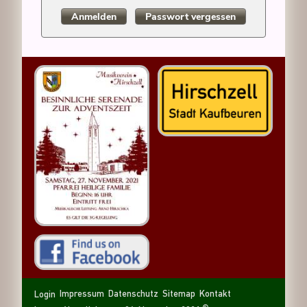
Anmelden
Passwort vergessen
Navigation
Navigation
Sitemap
Kontakt
Impressum
Datenschutz
Login
überspringen
überspringen