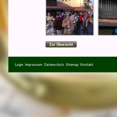
Zur Übersicht
Navigation
Navigation
Login
Impressum
Datenschutz
Sitemap
Kontakt
überspringen
überspringen